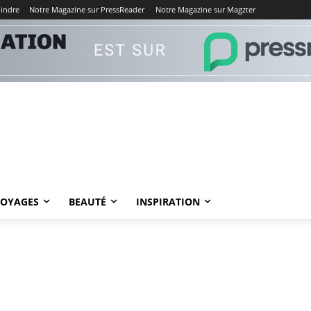
oindre
Notre Magazine sur PressReader
Notre Magazine sur Magzter
VOYAGES
BEAUTÉ
INSPIRATION