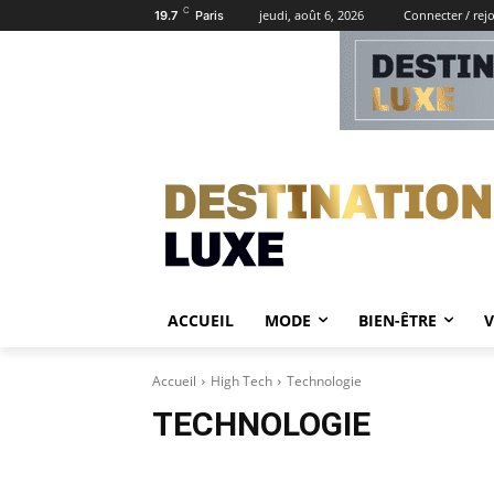
C
jeudi, août 6, 2026
Connecter / rej
19.7
Paris
ACCUEIL
MODE
BIEN-ÊTRE
Accueil
High Tech
Technologie
TECHNOLOGIE