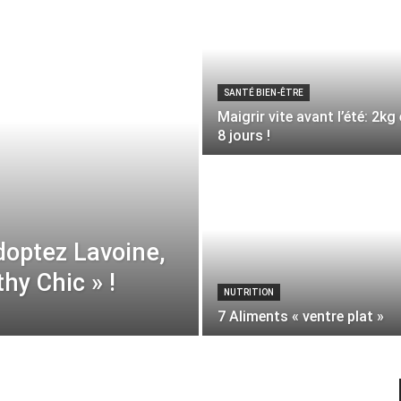
SANTÉ BIEN-ÊTRE
Maigrir vite avant l’été: 2kg
8 jours !
doptez Lavoine,
thy Chic » !
NUTRITION
7 Aliments « ventre plat »