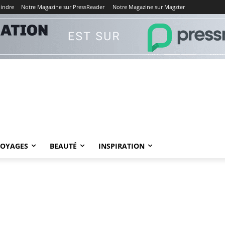
oindre
Notre Magazine sur PressReader
Notre Magazine sur Magzter
VOYAGES
BEAUTÉ
INSPIRATION