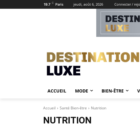
C
jeudi, août 6, 2026
Connecter / rej
19.7
Paris
ACCUEIL
MODE
BIEN-ÊTRE
Accueil
Santé Bien-être
Nutrition
NUTRITION