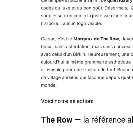
Ce temps-là touche à sa fin. Le
quiet luxury
codes du luxe et du bon goût. Désormais, l’é
souplesse d’un cuir, à la justesse d’une cout
n’arbore… aucun logo visible.
Ce sac, c’est le
Margaux de The Row
, deve
beau : sans ostentation, mais sans concessio
avec celui d’un Birkin. Heureusement, une 
aujourd’hui la même grammaire esthétique —
artisanale pour une fraction du tarif. Beau
ce village andalou qui façonne depuis quat
monde.
Voici notre sélection:
The Row
— la référence 