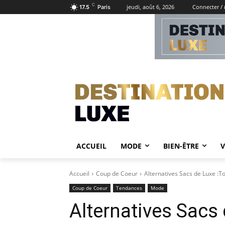
C
jeudi, août 6, 2026
Connecter / 
17.5
Paris
ACCUEIL
MODE
BIEN-ÊTRE
Accueil
Coup de Coeur
Alternatives Sacs de Luxe :T
Coup de Coeur
Tendances
Mode
Alternatives Sacs 