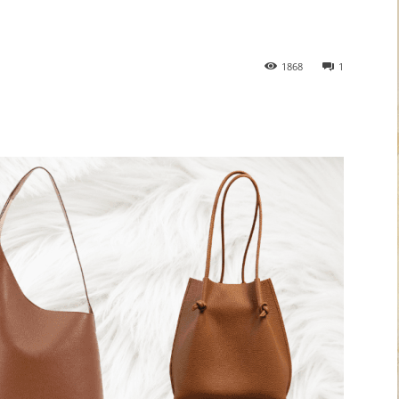
1868
1