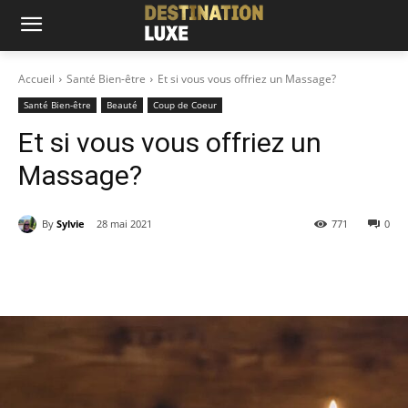
Accueil
Santé Bien-être
Et si vous vous offriez un Massage?
Santé Bien-être
Beauté
Coup de Coeur
Et si vous vous offriez un
Massage?
By
Sylvie
28 mai 2021
771
0