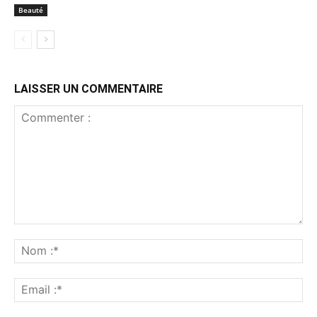
Beauté
LAISSER UN COMMENTAIRE
Commenter
:
No
:*
Ema
:*