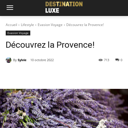
Accueil
Lifestyle
Evasion Voyage
Découvrez la Provence!
Evasion Voyage
Découvrez la Provence!
By
Sylvie
10 octobre 2022
713
0